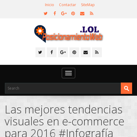
Inicio
Contactar
SiteMap
Toggle
navigation
Las mejores tendencias
visuales en e-commerce
para 2016 #Infografía